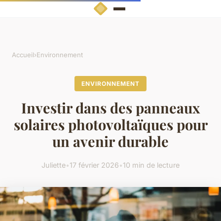
Accueil
›
Environnement
ENVIRONNEMENT
Investir dans des panneaux
solaires photovoltaïques pour
un avenir durable
Juliette
•
17 février 2026
•
10 min de lecture