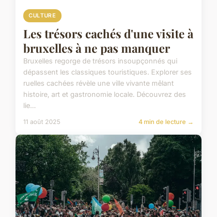
CULTURE
Les trésors cachés d'une visite à
bruxelles à ne pas manquer
Bruxelles regorge de trésors insoupçonnés qui
dépassent les classiques touristiques. Explorer ses
ruelles cachées révèle une ville vivante mêlant
histoire, art et gastronomie locale. Découvrez des
lie...
11 août 2025
4 min de lecture →