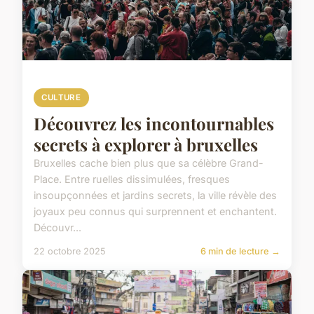
CULTURE
Découvrez les incontournables
secrets à explorer à bruxelles
Bruxelles cache bien plus que sa célèbre Grand-
Place. Entre ruelles dissimulées, fresques
insoupçonnées et jardins secrets, la ville révèle des
joyaux peu connus qui surprennent et enchantent.
Découvr...
22 octobre 2025
6 min de lecture →