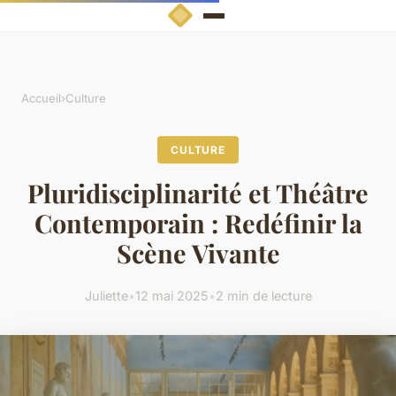
Accueil
›
Culture
CULTURE
Pluridisciplinarité et Théâtre
Contemporain : Redéfinir la
Scène Vivante
Juliette
•
12 mai 2025
•
2 min de lecture