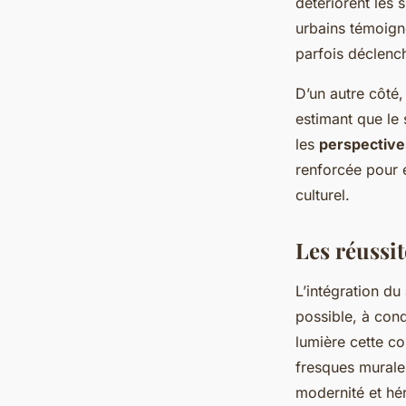
détériorent les 
urbains témoigne
parfois déclenc
D’un autre côté, 
estimant que le 
les
perspective
renforcée pour e
culturel.
Les réussi
L’intégration du
possible, à cond
lumière cette co
fresques murales
modernité et hér