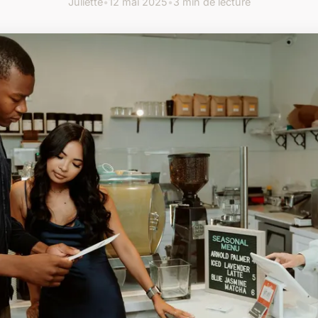
Juliette
•
12 mai 2025
•
3 min de lecture