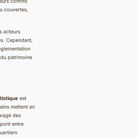
eurs conflits
ou couvertes,
ns acteurs
ues. Cependant,
réglementation
t du patrimoine
tistique
est
bains mettent en
ouragé des
 pont entre
uartiers