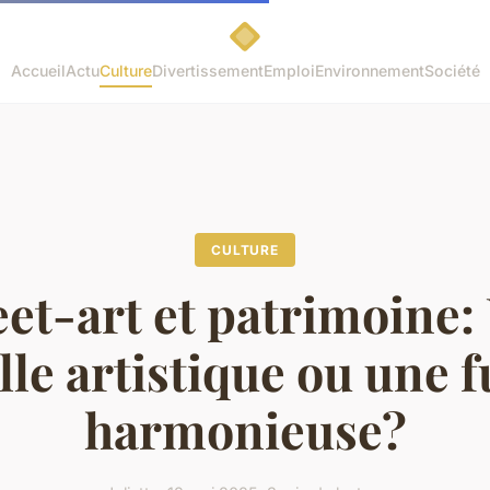
Accueil
Actu
Culture
Divertissement
Emploi
Environnement
Société
CULTURE
eet-art et patrimoine:
lle artistique ou une 
harmonieuse?