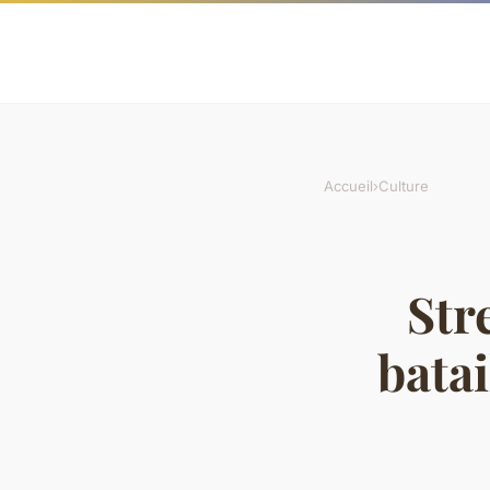
Accueil
›
Culture
Str
batai