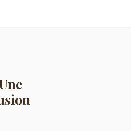
 Une
fusion