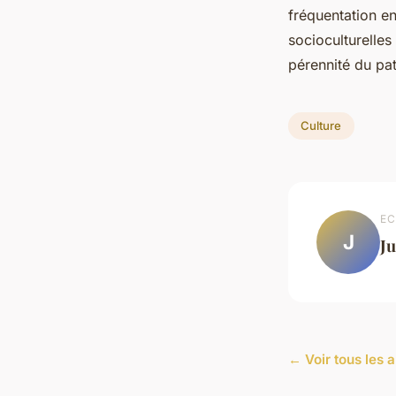
fréquentation en
socioculturelles
pérennité du pat
Culture
EC
J
Ju
← Voir tous les a