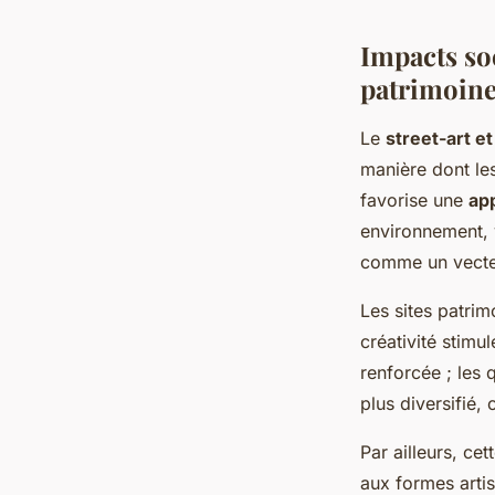
Impacts soc
patrimoin
Le
street-art e
manière dont les
favorise une
ap
environnement, y
comme un vecteu
Les sites patrim
créativité stim
renforcée ; les 
plus diversifié,
Par ailleurs, c
aux formes artis