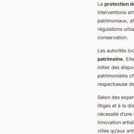
La
protection 
interventions ar
patrimoniaux, af
régulations urba
conservation.
Les autorités lo
patrimoine
. El
initier des disp
patrimoniales ch
respectueuse de
Selon des expert
litiges et à la 
nécessité d’une 
innovation artis
villes qu’aux art