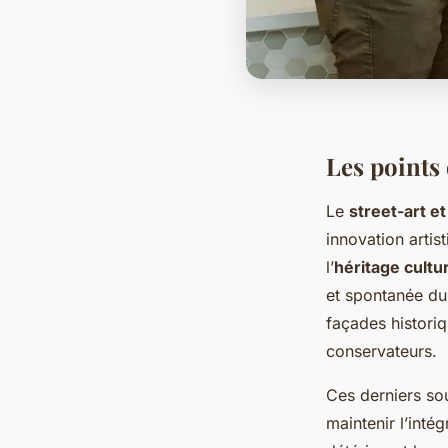
Les points 
Le
street-art e
innovation artis
l’
héritage cultu
et spontanée du
façades historiq
conservateurs.
Ces derniers sou
maintenir l’inté