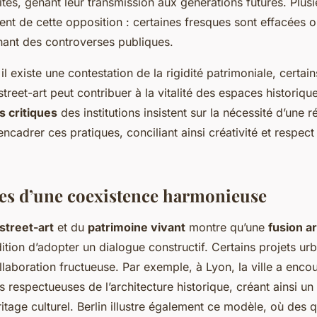
sites, gênant leur transmission aux générations futures. Plusi
nt de cette opposition : certaines fresques sont effacées 
hant des controverses publiques.
il existe une contestation de la rigidité patrimoniale, certai
street-art peut contribuer à la vitalité des espaces historiq
s critiques
des institutions insistent sur la nécessité d’une 
ncadrer ces pratiques, conciliant ainsi créativité et respec
tes d’une coexistence harmonieuse
street-art
et du
patrimoine vivant
montre qu’une
fusion ar
ition d’adopter un dialogue constructif. Certains projets ur
llaboration fructueuse. Par exemple, à Lyon, la ville a enc
 respectueuses de l’architecture historique, créant ainsi un
itage culturel. Berlin illustre également ce modèle, où des q