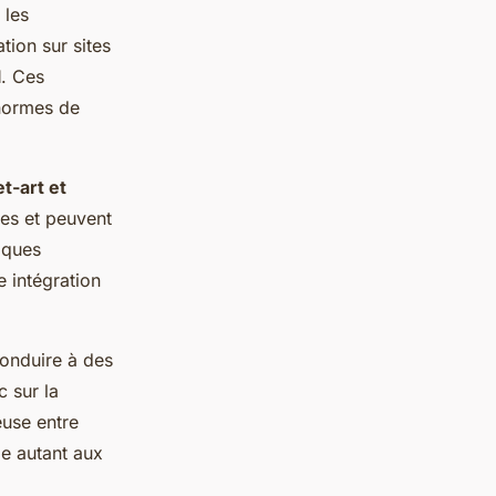
 les
tion sur sites
l
. Ces
 normes de
et-art et
ées et peuvent
tiques
e intégration
conduire à des
c sur la
euse entre
ie autant aux