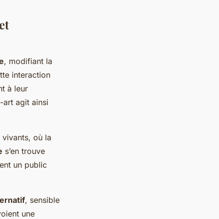
et
e
, modifiant la
tte interaction
t à leur
art agit ainsi
 vivants, où la
e
s’en trouve
rent un public
ernatif
, sensible
voient une