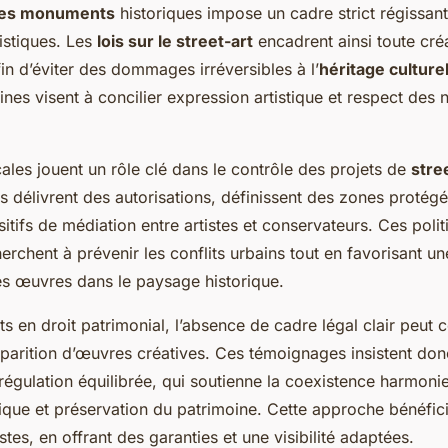
des monuments
historiques impose un cadre strict régissant
tistiques. Les
lois sur le street-art
encadrent ainsi toute créa
in d’éviter des dommages irréversibles à l’
héritage culture
ines visent à concilier expression artistique et respect des
cales jouent un rôle clé dans le contrôle des projets de
stre
les délivrent des autorisations, définissent des zones protég
ositifs de médiation entre artistes et conservateurs. Ces poli
erchent à prévenir les conflits urbains tout en favorisant un
s œuvres dans le paysage historique.
s en droit patrimonial, l’absence de cadre légal clair peut 
disparition d’œuvres créatives. Ces témoignages insistent don
régulation équilibrée, qui soutienne la coexistence harmoni
tique et préservation du patrimoine. Cette approche bénéfic
istes, en offrant des garanties et une visibilité adaptées.