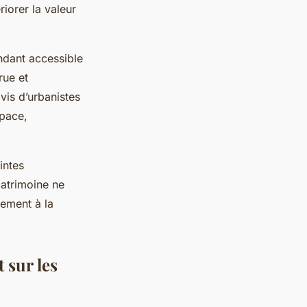
iorer la valeur
endant accessible
rue et
vis d’urbanistes
space,
intes
 patrimoine ne
vement à la
 sur les