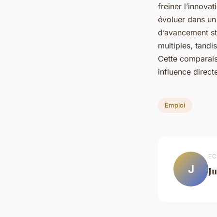
freiner l’innova
évoluer dans un
d’avancement str
multiples, tandi
Cette comparaiso
influence direct
Emploi
EC
J
Ju