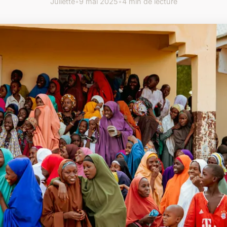
Juliette
•
9 mai 2025
•
4 min de lecture