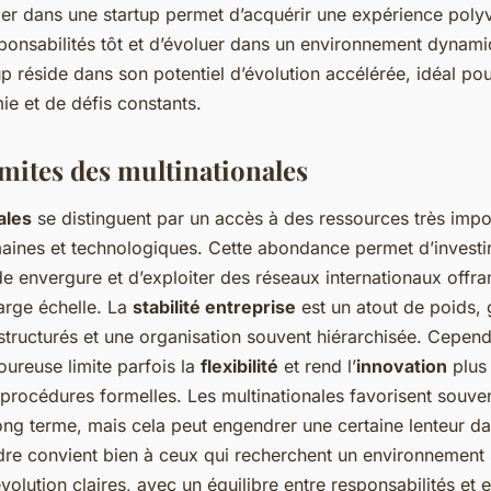
ler dans une startup permet d’acquérir une expérience poly
ponsabilités tôt et d’évoluer dans un environnement dynamiq
up réside dans son potentiel d’évolution accélérée, idéal pou
ie et de défis constants.
imites des multinationales
ales
se distinguent par un accès à des ressources très impo
maines et technologiques. Cette abondance permet d’investi
e envergure et d’exploiter des réseaux internationaux offra
arge échelle. La
stabilité entreprise
est un atout de poids, 
structurés et une organisation souvent hiérarchisée. Cepend
goureuse limite parfois la
flexibilité
et rend l’
innovation
plus 
 procédures formelles. Les multinationales favorisent souve
long terme, mais cela peut engendrer une certaine lenteur da
dre convient bien à ceux qui recherchent un environnement 
volution claires, avec un équilibre entre responsabilités et