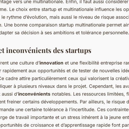
ntage vers une multinationale. Enfin, il faut aussi considérer
rme. Le choix entre startup et multinationale influence les o
le rythme d’évolution, mais aussi le niveau de risque asso
e. Une bonne comparaison startup multinationale permet ains
adapter sa décision à ses ambitions et tolérance personnelle
et inconvénients des startups
rent une culture d’
innovation
et une flexibilité entreprise ra
r rapidement aux opportunités et de tester de nouvelles idé
Ce cadre attire particulièrement ceux qui valorisent la créativ
liquer à plusieurs niveaux dans le projet. Cependant, les a
aussi d’
inconvénients
notables. Les ressources limitées, f
t freiner certains développements. Par ailleurs, le risque d
mande une certaine tolérance à l’incertitude. Ces contraint
ge de travail importante et un stress inhérent à la jeune en
pportunités de croissance et d’apprentissage rapide font par