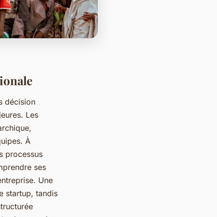
tionale
s décision
jeures. Les
archique,
quipes. À
es processus
omprendre ses
entreprise. Une
e startup, tandis
structurée