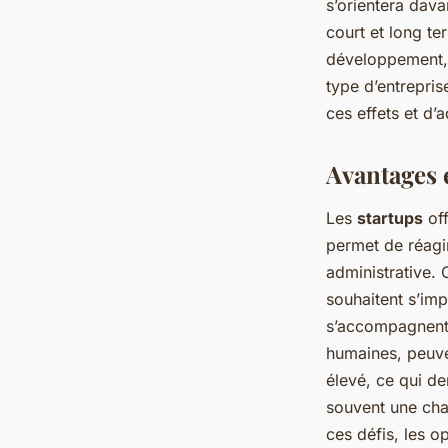
s’orientera dava
court et long te
développement, 
type d’entrepris
ces effets et d’
Avantages 
Les
startups
off
permet de réagi
administrative. 
souhaitent s’imp
s’accompagnent 
humaines, peuven
élevé, ce qui de
souvent une char
ces défis, les o