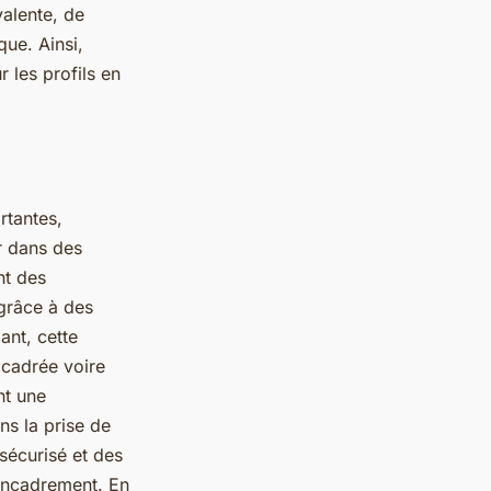
valente, de
ue. Ainsi,
r les profils en
rtantes,
r dans des
nt des
grâce à des
ant, cette
cadrée voire
nt une
ns la prise de
sécurisé et des
 encadrement. En