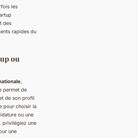
rfois les
artup
et des
ents rapides du
tup ou
nationale
,
le permet de
et de son profil
e pour choisir la
didature ou une
 privilégiez une
Pour une