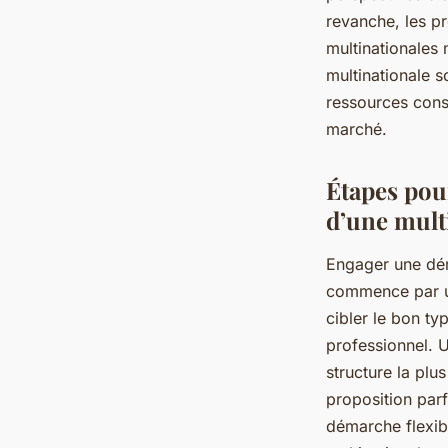
revanche, les pro
multinationales 
multinationale s
ressources cons
marché.
Étapes pou
d’une mult
Engager une dém
commence par un
cibler le bon ty
professionnel.
structure la plu
proposition parf
démarche flexibl