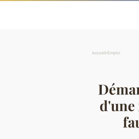
Accueil
›
Emploi
Démar
d'une 
fa