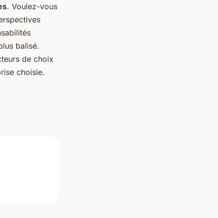
es
. Voulez-vous
erspectives
sabilités
lus balisé.
cteurs de choix
rise choisie.