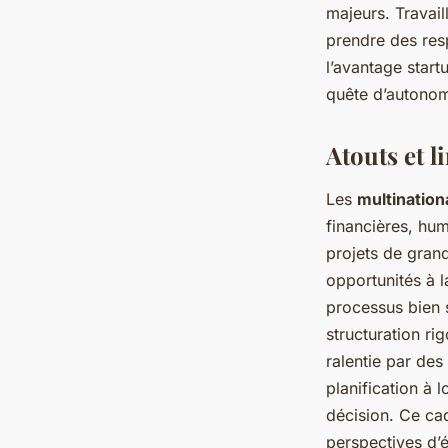
majeurs. Travail
prendre des res
l’avantage start
quête d’autonom
Atouts et l
Les
multination
financières, hu
projets de grand
opportunités à l
processus bien 
structuration ri
ralentie par des
planification à 
décision. Ce ca
perspectives d’é