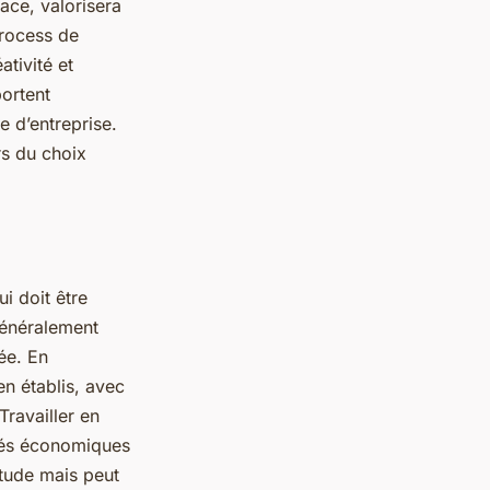
ace, valorisera
process de
ativité et
ortent
e d’entreprise.
rs du choix
ui doit être
généralement
ée. En
en établis, avec
Travailler en
ités économiques
titude mais peut