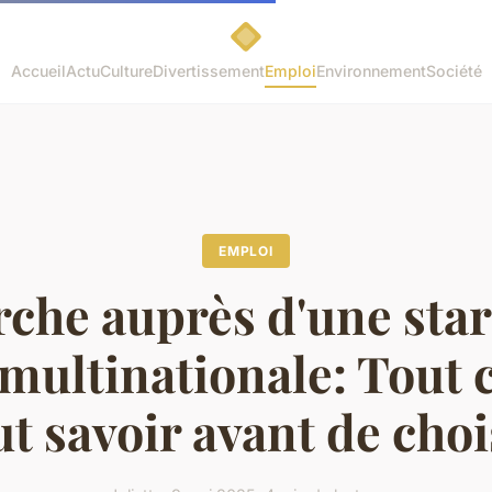
Accueil
Actu
Culture
Divertissement
Emploi
Environnement
Société
EMPLOI
che auprès d'une star
multinationale: Tout c
ut savoir avant de choi