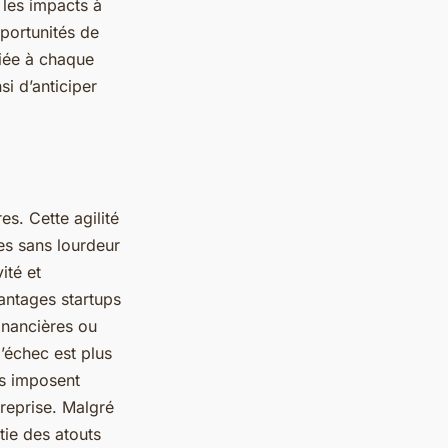
 les impacts à
pportunités de
ciée à chaque
i d’anticiper
.
res. Cette agilité
es sans lourdeur
ité et
vantages startups
inancières ou
’échec est plus
es imposent
treprise. Malgré
tie des atouts